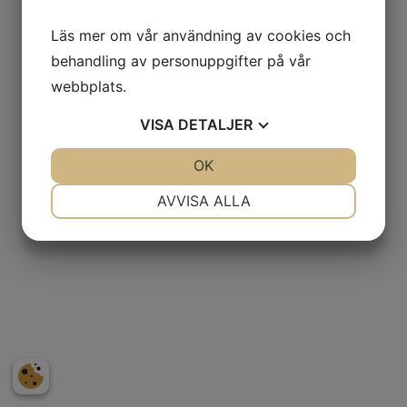
Läs mer om vår användning av cookies och
behandling av personuppgifter på vår
webbplats.
VISA
DETALJER
JA
NEJ
OK
JA
NEJ
NÖDVÄNDIG
INSTÄLLNINGAR
AVVISA ALLA
JA
NEJ
JA
NEJ
MARKNADSFÖRING
STATISTIK