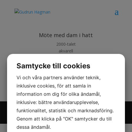
Möte med dam i hatt
2000-talet
akvarell
17 x 12 cm
Samtycke till cookies
Vi och våra partners använder teknik,
inklusive cookies, för att samla in
information om dig för olika ändamål,
inklusive: bättre användarupplevelse,
© 2019 Gudrun Hagman. All Rights Reserved.
funktionalitet, statistik och marknadsföring.
Powered by Ready Digital
Genom att klicka på "OK" samtycker du till
dessa ändamål.