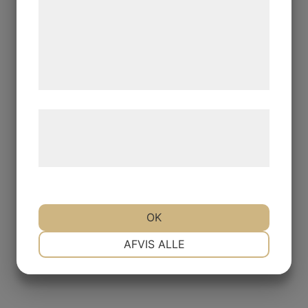
analysepartnere, som kan kombinere dem
med data, du tidligere har givet dem eller
de har indsamlet gennem din brug af deres
tjenester. Ved at klikke på 'OK' giver du
samtykke til disse formål.
Læs mere om vores brug af cookies og
behandling af persondata på vores
hjemmeside.
OK
NØDVENDIGE
PRÆFERENCER
AFVIS ALLE
MARKETING
STATISTIK