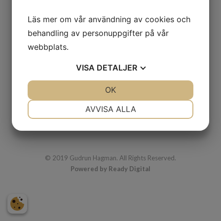
Läs mer om vår användning av cookies och
Draken
behandling av personuppgifter på vår
webbplats.
1965
olja
VISA
DETALJER
32 x 37 cm
JA
NEJ
OK
JA
NEJ
NÖDVÄNDIG
INSTÄLLNINGAR
AVVISA ALLA
JA
NEJ
JA
NEJ
MARKNADSFÖRING
STATISTIK
© 2019 Gudrun Hagman. All Rights Reserved.
Powered by Ready Digital