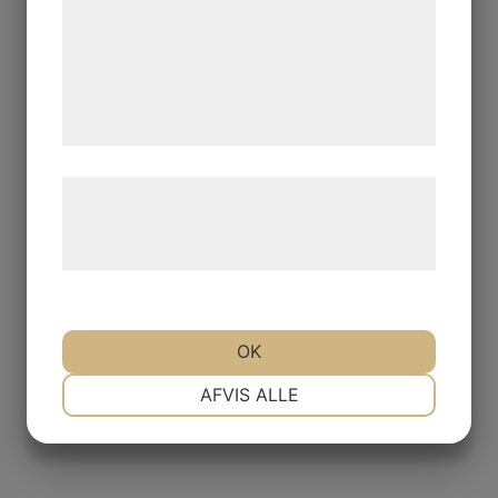
analysepartnere, som kan kombinere dem
med data, du tidligere har givet dem eller
de har indsamlet gennem din brug af deres
tjenester. Ved at klikke på 'OK' giver du
samtykke til disse formål.
Læs mere om vores brug af cookies og
behandling af persondata på vores
hjemmeside.
OK
NØDVENDIGE
PRÆFERENCER
AFVIS ALLE
MARKETING
STATISTIK