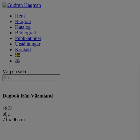
Hem
Biografi
Katalog
Bibliografi
Publikationer
Utställningar
Kontakt
Välj en sida
Dagbok från Värmland
1973
olja
71 x 96 cm